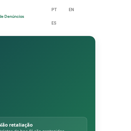
PT
EN
de Denúncias
ES
Não retaliação