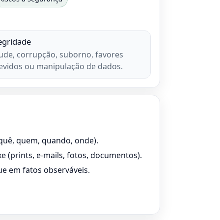
egridade
ude, corrupção, suborno, favores
evidos ou manipulação de dados.
s
 quê, quem, quando, onde).
xe (prints, e-mails, fotos, documentos).
ue em fatos observáveis.