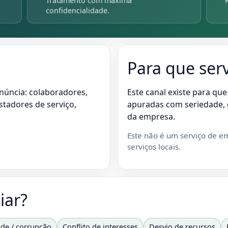
Tratamento com máxima
confidencialidade.
Para que ser
núncia: colaboradores,
Este canal existe para que
estadores de serviço,
apuradas com seriedade, 
da empresa.
Este não é um serviço de em
serviços locais.
iar?
de / corrupção
Conflito de interesses
Desvio de recursos