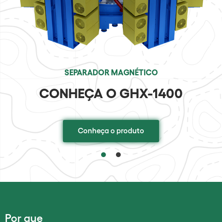
VISÃO
SEPARADOR MAGNÉTICO
SEPARADOR MAGNÉTICO
MONTAGEM DO GX-1000
CONHEÇA O GHX-1400
Conheça o produto
Conheça o produto
Por que