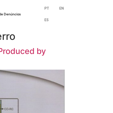
PT
EN
de Denúncias
ES
rro
 Produced by