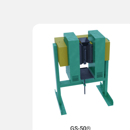
GS-50®