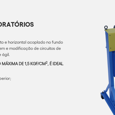
BORATÓRIOS
rto e horizontal acoplado no fundo
m e modificação de circuitos de
 ágil.
2
 MÁXIMA DE 1,5 KGF/CM
, É IDEAL
perior;
Para baixar nosso catálogo por favor