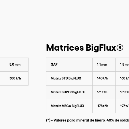
Matrices BigFlux®
5,0 mm
GAP
1,1 mm
1,5 m
300 t/h
Matriz STD BigFLUX
140 t/h
160 t
Matriz SUPER BigFLUX
161 t/h
181 t
Matriz MEGA BigFLUX
178 t/h
197 t
(*) - Valores para mineral de hierro, 40% de sóli