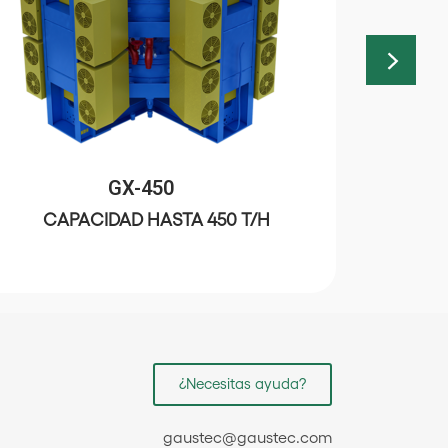
GX-450
CAPACIDAD HASTA 450 T/H
CA
¿Necesitas ayuda?
gaustec@gaustec.com