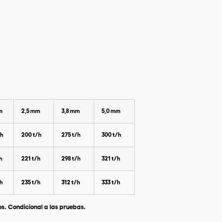
m
2,5 mm
3,8 mm
5,0 mm
/h
200 t/h
275 t/h
300 t/h
/h
221 t/h
298 t/h
321 t/h
/h
235 t/h
312 t/h
333 t/h
dos. Condicional a las pruebas.