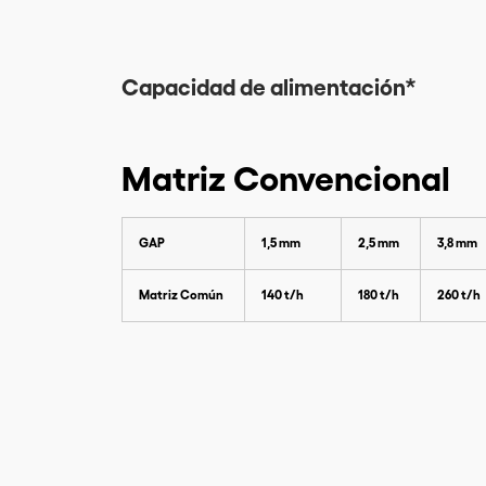
Capacidad de alimentación*
Matriz Convencional
GAP
1,5 mm
2,5 mm
3,8 mm
Matriz Común
140 t/h
180 t/h
260 t/h