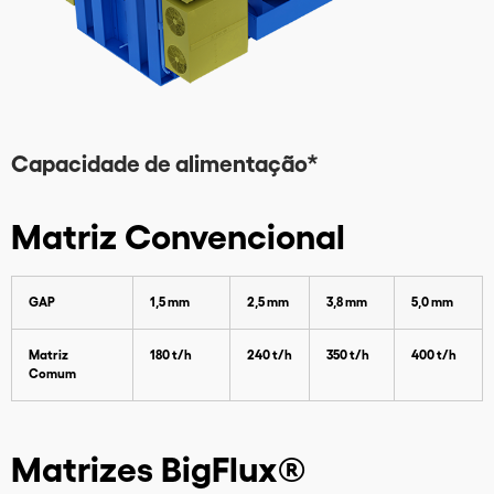
Capacidade de alimentação*
Matriz Convencional
GAP
1,5 mm
2,5 mm
3,8 mm
5,0 mm
Para baixar nosso catálogo por fav
Matriz
180 t/h
240 t/h
350 t/h
400 t/h
preencha os dados abaixo
Comum
Matrizes BigFlux®