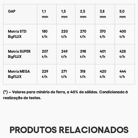
GAP
1,1
1,5
2,5
3,8
5,0
mm
mm
mm
mm
mm
Matriz STD
180
220
270
370
400
BigFLUX
t/h
t/h
t/h
t/h
t/h
Matriz SUPER
207
249
298
401
428
BigFLUX
t/h
t/h
t/h
t/h
t/h
Matriz MEGA
229
271
318
420
444
Baixar Catálogo
BigFLUX
t/h
t/h
t/h
t/h
t/h
(*) – Valores para minério de ferro, a 40% de sólidos. Condicionado à
realização de testes.
PRODUTOS RELACIONADOS