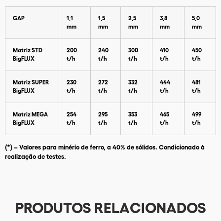
GAP
1,1
1,5
2,5
3,8
5,0
mm
mm
mm
mm
mm
Matriz STD
200
240
300
410
450
BigFLUX
t/h
t/h
t/h
t/h
t/h
Matriz SUPER
230
272
332
444
481
BigFLUX
t/h
t/h
t/h
t/h
t/h
Matriz MEGA
254
295
353
465
499
Baixar Catálogo
BigFLUX
t/h
t/h
t/h
t/h
t/h
(*) – Valores para minério de ferro, a 40% de sólidos. Condicionado à
realização de testes.
PRODUTOS RELACIONADOS