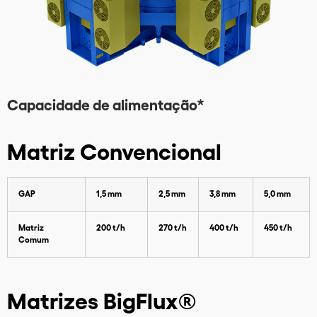
Capacidade de alimentação*
Matriz Convencional
GAP
1,5 mm
2,5 mm
3,8 mm
5,0 mm
Para baixar nosso catálogo por fav
Matriz
200 t/h
270 t/h
400 t/h
450 t/h
preencha os dados abaixo
Comum
Matrizes BigFlux®